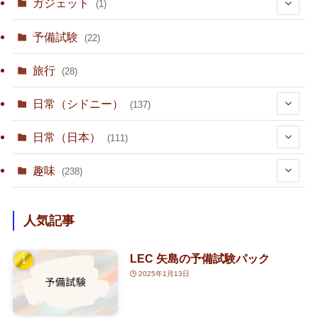
ガジェット
(1)
(1)
予備試験
(22)
旅行
(28)
日常（シドニー）
(137)
(36)
日常（日本）
(111)
(10)
趣味
(238)
(15)
(23)
人気記事
(1)
(80)
LEC 矢島の予備試験パック
(3)
(1)
(4)
2025年1月13日
(2)
(126)
(1)