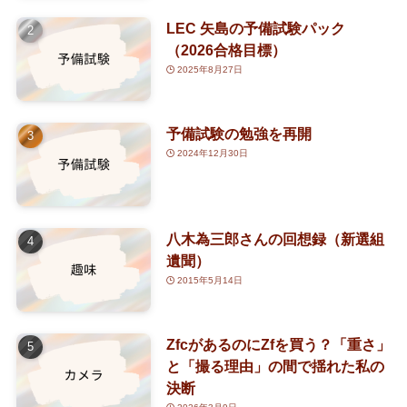
(2)
(3)
(7)
LEC 矢島の予備試験パック
(63)
(30)
(1)
（2026合格目標）
2025年8月27日
(5)
(2)
(25)
予備試験の勉強を再開
2024年12月30日
(14)
(8)
八木為三郎さんの回想録（新選組
(5)
遺聞）
2015年5月14日
ZfcがあるのにZfを買う？「重さ」
と「撮る理由」の間で揺れた私の
決断