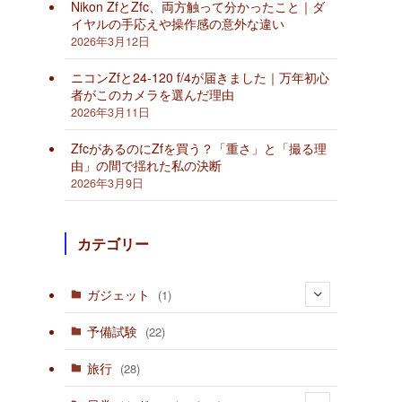
Nikon ZfとZfc、両方触って分かったこと｜ダ
イヤルの手応えや操作感の意外な違い
2026年3月12日
ニコンZfと24-120 f/4が届きました｜万年初心
者がこのカメラを選んだ理由
2026年3月11日
ZfcがあるのにZfを買う？「重さ」と「撮る理
由」の間で揺れた私の決断
2026年3月9日
カテゴリー
ガジェット
(1)
(1)
予備試験
(22)
旅行
(28)