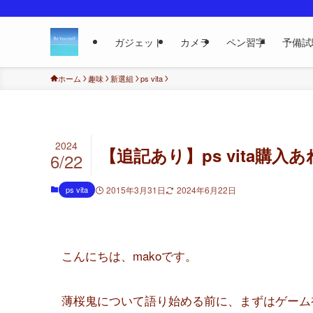
ガジェット
カメラ
ペン習字
予備試
ホーム
趣味
新選組
ps vita
2024
【追記あり】ps vita購入
6/22
ps vita
2015年3月31日
2024年6月22日
こんにちは、makoです。
薄桜鬼について語り始める前に、まずはゲーム初心