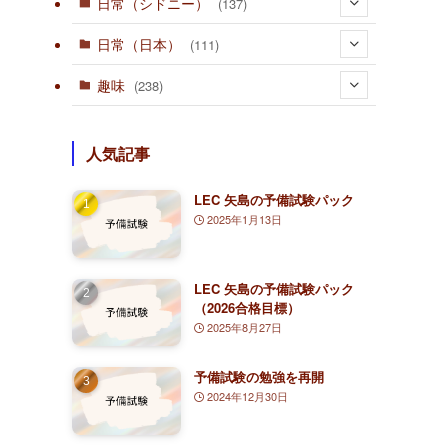
日常（シドニー）
(137)
(36)
日常（日本）
(111)
(10)
趣味
(238)
(15)
(23)
人気記事
(1)
(80)
(3)
LEC 矢島の予備試験パック
(1)
(4)
2025年1月13日
(2)
(126)
(1)
(2)
(3)
(7)
LEC 矢島の予備試験パック
（2026合格目標）
(63)
(30)
(1)
2025年8月27日
(5)
(2)
予備試験の勉強を再開
(25)
2024年12月30日
(14)