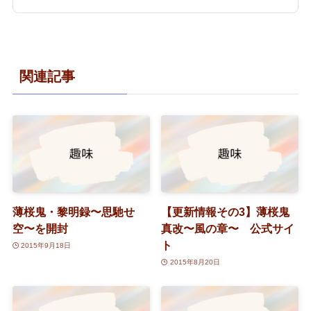
関連記事
薄桜鬼・黎明録〜思馳せ
【更新情報その3】薄桜鬼
空〜を開封
真改〜風の章〜 公式サイ
ト
2015年9月18日
2015年8月20日