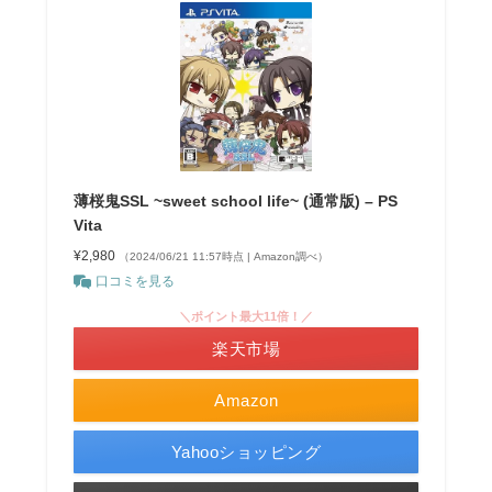
薄桜鬼SSL ~sweet school life~ (通常版) – PS
Vita
¥2,980
（2024/06/21 11:57時点 | Amazon調べ）
口コミを見る
＼ポイント最大11倍！／
楽天市場
Amazon
Yahooショッピング