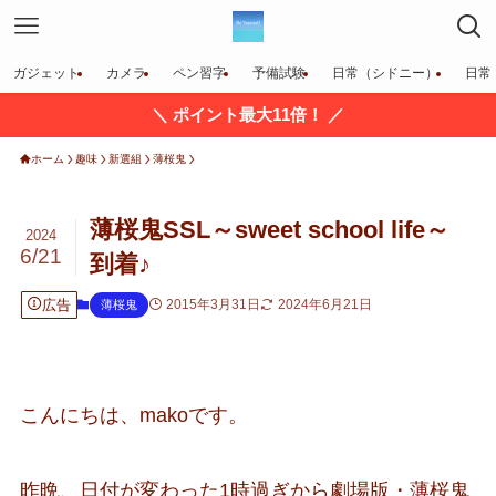
ガジェット
カメラ
ペン習字
予備試験
日常（シドニー）
日常
＼ ポイント最大11倍！ ／
ホーム
趣味
新選組
薄桜鬼
薄桜鬼SSL～sweet school life～
2024
6/21
到着♪
広告
2015年3月31日
2024年6月21日
薄桜鬼
こんにちは、makoです。
昨晩、日付が変わった1時過ぎから劇場版・薄桜鬼