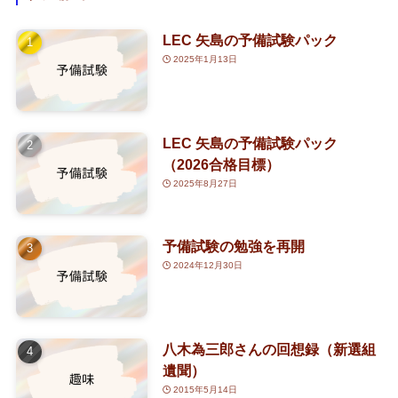
(1)
(80)
LEC 矢島の予備試験パック
(3)
(1)
(4)
2025年1月13日
(2)
(126)
(1)
(2)
(3)
(7)
LEC 矢島の予備試験パック
(63)
(30)
(1)
（2026合格目標）
2025年8月27日
(5)
(2)
(25)
予備試験の勉強を再開
2024年12月30日
(14)
(8)
八木為三郎さんの回想録（新選組
(5)
遺聞）
2015年5月14日