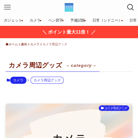
ガジェット
カメラ
ペン習字
予備試験
日常（シドニー）
日常
＼ ポイント最大11倍！ ／
ホーム
趣味
カメラ
カメラ周辺グッズ
カメラ周辺グッズ
– category –
カメラ
カメラ周辺グッズ
カメラ周辺グッズ