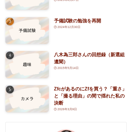
(5)
(2)
(25)
予備試験の勉強を再開
2024年12月30日
(14)
(8)
八木為三郎さんの回想録（新選組
(5)
遺聞）
2015年5月14日
ZfcがあるのにZfを買う？「重さ」
と「撮る理由」の間で揺れた私の
決断
2026年3月9日