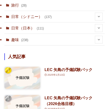
旅行
(28)
日常（シドニー）
(137)
(36)
日常（日本）
(111)
(10)
趣味
(238)
(15)
(23)
人気記事
(1)
(80)
LEC 矢島の予備試験パック
(3)
(1)
(4)
2025年1月13日
(2)
(126)
(1)
(2)
(3)
(7)
LEC 矢島の予備試験パック
(63)
(30)
(1)
（2026合格目標）
2025年8月27日