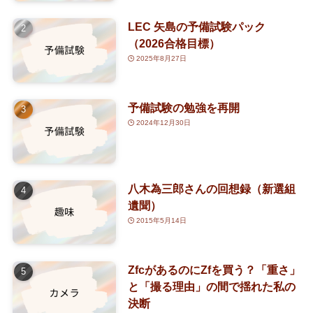
(2)
(3)
(7)
LEC 矢島の予備試験パック
(63)
(30)
(1)
（2026合格目標）
2025年8月27日
(5)
(2)
(25)
予備試験の勉強を再開
2024年12月30日
(14)
(8)
八木為三郎さんの回想録（新選組
(5)
遺聞）
2015年5月14日
ZfcがあるのにZfを買う？「重さ」
と「撮る理由」の間で揺れた私の
決断