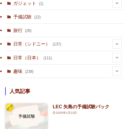
ガジェット
(1)
(1)
予備試験
(22)
旅行
(28)
日常（シドニー）
(137)
(36)
日常（日本）
(111)
(10)
趣味
(238)
(15)
(23)
人気記事
(1)
(80)
LEC 矢島の予備試験パック
(3)
(1)
(4)
2025年1月13日
(2)
(126)
(1)