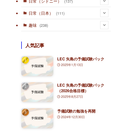
日常（シドニー）
(137)
(36)
日常（日本）
(111)
(10)
趣味
(238)
(15)
(23)
人気記事
(1)
(80)
(3)
LEC 矢島の予備試験パック
(1)
(4)
2025年1月13日
(2)
(126)
(1)
(2)
(3)
(7)
LEC 矢島の予備試験パック
（2026合格目標）
(63)
(30)
(1)
2025年8月27日
(5)
(2)
予備試験の勉強を再開
(25)
2024年12月30日
(14)