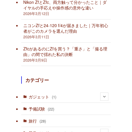
Nikon ZfとZfc、両方触って分かったこと｜ダ
イヤルの手応えや操作感の意外な違い
2026年3月12日
ニコンZfと24-120 f/4が届きました｜万年初心
者がこのカメラを選んだ理由
2026年3月11日
ZfcがあるのにZfを買う？「重さ」と「撮る理
由」の間で揺れた私の決断
2026年3月9日
カテゴリー
ガジェット
(1)
(1)
予備試験
(22)
旅行
(28)