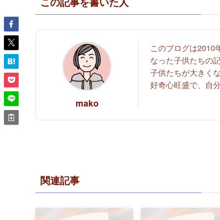
この記事を書いた人
このブログは201
なった子供たちの
子供たちが大きく
好奇心旺盛で、自
mako
関連記事