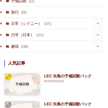
(1)
予備試験
(22)
旅行
(28)
日常（シドニー）
(137)
(36)
日常（日本）
(111)
(10)
趣味
(238)
(15)
(23)
人気記事
(1)
(80)
LEC 矢島の予備試験パック
(3)
(1)
(4)
2025年1月13日
(2)
(126)
(1)
(2)
(3)
(7)
LEC 矢島の予備試験パック