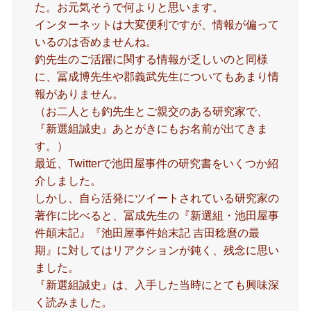
た。お元気そうで何よりと思います。
インターネットは大変便利ですが、情報が偏って
いるのは否めませんね。
釣先生のご活躍に関する情報が乏しいのと同様
に、冨成博先生や郡義武先生についてもあまり情
報がありません。
（お二人とも釣先生とご親交のある研究家で、
『新選組誠史』あとがきにもお名前が出てきま
す。）
最近、Twitterで池田屋事件の研究書をいくつか紹
介しました。
しかし、自ら活発にツイートされている研究家の
著作に比べると、冨成先生の『新選組・池田屋事
件顛末記』『池田屋事件始末記 吉田稔麿の最
期』に対してはリアクションが鈍く、残念に思い
ました。
『新選組誠史』は、入手した当時にとても興味深
く読みました。