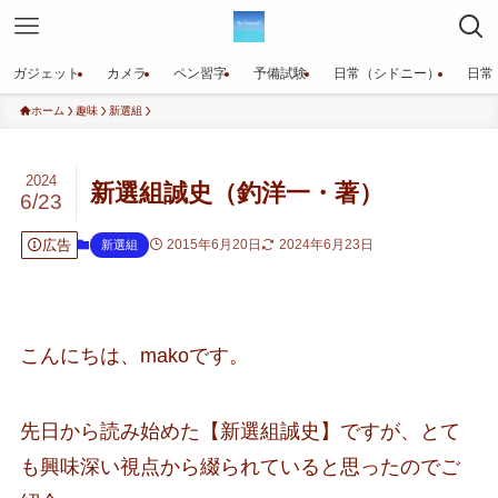
ガジェット
カメラ
ペン習字
予備試験
日常（シドニー）
日常
ホーム
趣味
新選組
2024
新選組誠史（釣洋一・著）
6/23
広告
2015年6月20日
2024年6月23日
新選組
こんにちは、makoです。
先日から読み始めた【新選組誠史】ですが、とて
も興味深い視点から綴られていると思ったのでご