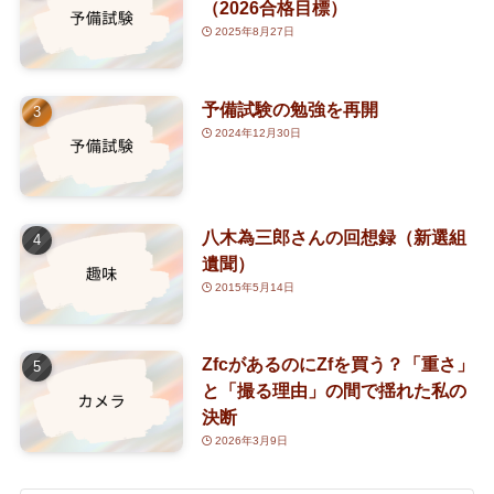
(63)
(30)
(1)
（2026合格目標）
2025年8月27日
(5)
(2)
(25)
予備試験の勉強を再開
2024年12月30日
(14)
(8)
八木為三郎さんの回想録（新選組
(5)
遺聞）
2015年5月14日
ZfcがあるのにZfを買う？「重さ」
と「撮る理由」の間で揺れた私の
決断
2026年3月9日